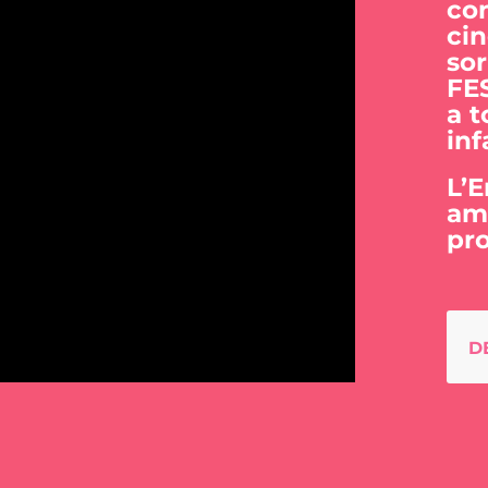
con
cin
sor
FE
a t
inf
L’E
amb
pro
D